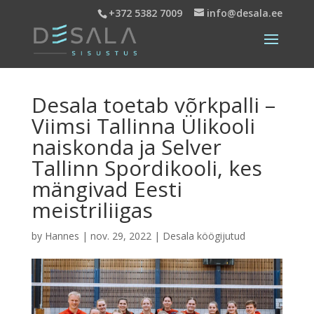
+372 5382 7009
info@desala.ee
Desala toetab võrkpalli –
Viimsi Tallinna Ülikooli
naiskonda ja Selver
Tallinn Spordikooli, kes
mängivad Eesti
meistriliigas
by
Hannes
|
nov. 29, 2022
|
Desala köögijutud