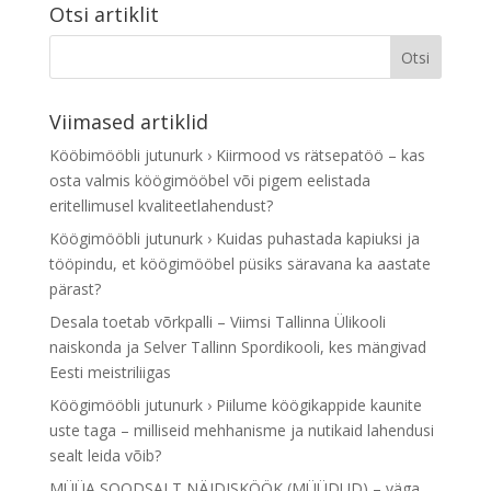
Otsi artiklit
Viimased artiklid
Kööbimööbli jutunurk › Kiirmood vs rätsepatöö – kas
osta valmis köögimööbel või pigem eelistada
eritellimusel kvaliteetlahendust?
Köögimööbli jutunurk › Kuidas puhastada kapiuksi ja
tööpindu, et köögimööbel püsiks säravana ka aastate
pärast?
Desala toetab võrkpalli – Viimsi Tallinna Ülikooli
naiskonda ja Selver Tallinn Spordikooli, kes mängivad
Eesti meistriliigas
Köögimööbli jutunurk › Piilume köögikappide kaunite
uste taga – milliseid mehhanisme ja nutikaid lahendusi
sealt leida võib?
MÜÜA SOODSALT NÄIDISKÖÖK (MÜÜDUD) – väga