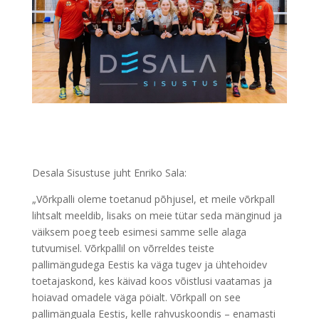
Desala Sisustuse juht Enriko Sala:
„Võrkpalli oleme toetanud põhjusel, et meile võrkpall
lihtsalt meeldib, lisaks on meie tütar seda mänginud ja
väiksem poeg teeb esimesi samme selle alaga
tutvumisel. Võrkpallil on võrreldes teiste
pallimängudega Eestis ka väga tugev ja ühtehoidev
toetajaskond, kes käivad koos võistlusi vaatamas ja
hoiavad omadele väga pöialt. Võrkpall on see
pallimänguala Eestis, kelle rahvuskoondis – enamasti