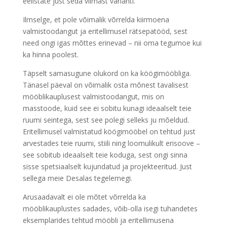
eelistate just seda viimast varianti.
Ilmselge, et pole võimalik võrrelda kiirmoena
valmistoodangut ja eritellimusel rätsepatööd, sest
need ongi igas mõttes erinevad – nii oma tegumoe kui
ka hinna poolest.
Täpselt samasugune olukord on ka köögimööbliga.
Tänasel päeval on võimalik osta mõnest tavalisest
mööblikauplusest valmistoodangut, mis on
masstoode, kuid see ei sobitu kunagi ideaalselt teie
ruumi seintega, sest see polegi selleks ju mõeldud.
Eritellimusel valmistatud köögimööbel on tehtud just
arvestades teie ruumi, stiili ning loomulikult erisoove –
see sobitub ideaalselt teie koduga, sest ongi sinna
sisse spetsiaalselt kujundatud ja projekteeritud. Just
sellega meie Desalas tegelemegi.
Arusaadavalt ei ole mõtet võrrelda ka
mööblikauplustes sadades, võib-olla isegi tuhandetes
eksemplarides tehtud mööbli ja eritellimusena