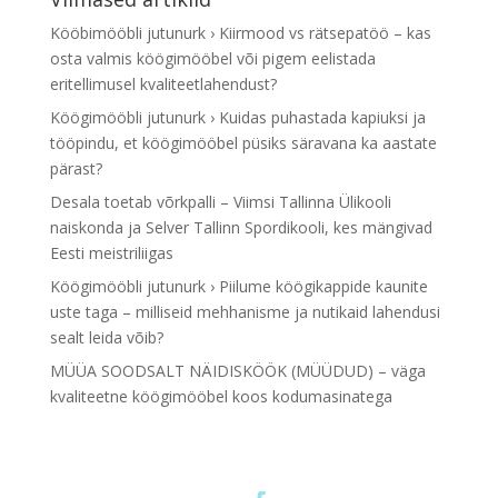
Kööbimööbli jutunurk › Kiirmood vs rätsepatöö – kas
osta valmis köögimööbel või pigem eelistada
eritellimusel kvaliteetlahendust?
Köögimööbli jutunurk › Kuidas puhastada kapiuksi ja
tööpindu, et köögimööbel püsiks säravana ka aastate
pärast?
Desala toetab võrkpalli – Viimsi Tallinna Ülikooli
naiskonda ja Selver Tallinn Spordikooli, kes mängivad
Eesti meistriliigas
Köögimööbli jutunurk › Piilume köögikappide kaunite
uste taga – milliseid mehhanisme ja nutikaid lahendusi
sealt leida võib?
MÜÜA SOODSALT NÄIDISKÖÖK (MÜÜDUD) – väga
kvaliteetne köögimööbel koos kodumasinatega