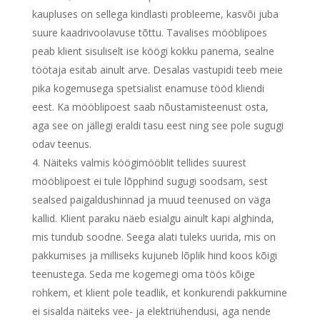
kaupluses on sellega kindlasti probleeme, kasvõi juba
suure kaadrivoolavuse tõttu. Tavalises mööblipoes
peab klient sisuliselt ise köögi kokku panema, sealne
töötaja esitab ainult arve. Desalas vastupidi teeb meie
pika kogemusega spetsialist enamuse tööd kliendi
eest. Ka mööblipoest saab nõustamisteenust osta,
aga see on jällegi eraldi tasu eest ning see pole sugugi
odav teenus.
Näiteks valmis köögimööblit tellides suurest
mööblipoest ei tule lõpphind sugugi soodsam, sest
sealsed paigaldushinnad ja muud teenused on väga
kallid. Klient paraku näeb esialgu ainult kapi alghinda,
mis tundub soodne. Seega alati tuleks uurida, mis on
pakkumises ja milliseks kujuneb lõplik hind koos kõigi
teenustega. Seda me kogemegi oma töös kõige
rohkem, et klient pole teadlik, et konkurendi pakkumine
ei sisalda näiteks vee- ja elektriühendusi, aga nende