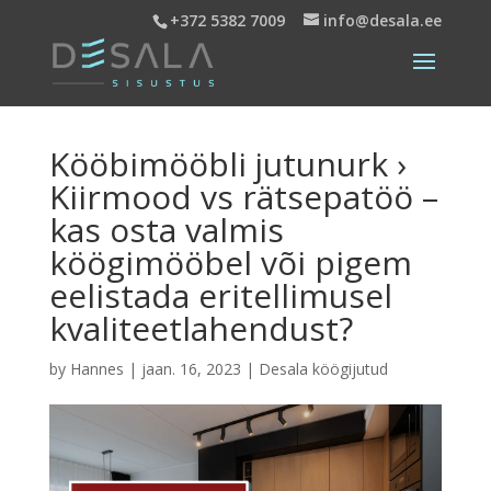
+372 5382 7009
info@desala.ee
Kööbimööbli jutunurk ›
Kiirmood vs rätsepatöö –
kas osta valmis
köögimööbel või pigem
eelistada eritellimusel
kvaliteetlahendust?
by
Hannes
|
jaan. 16, 2023
|
Desala köögijutud