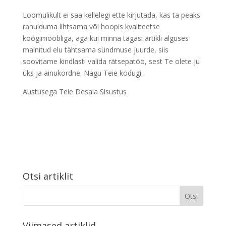
Loomulikult ei saa kellelegi ette kirjutada, kas ta peaks
rahulduma lihtsama või hoopis kvaliteetse
köögimööbliga, aga kui minna tagasi artikli alguses
mainitud elu tähtsama sündmuse juurde, siis
soovitame kindlasti valida rätsepatöö, sest Te olete ju
üks ja ainukordne. Nagu Teie kodugi.
Austusega Teie Desala Sisustus
Otsi artiklit
Viimased artiklid