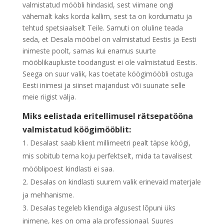
valmistatud mööbli hindasid, sest viimane ongi
vähemalt kaks korda kallim, sest ta on kordumatu ja
tehtud spetsiaalselt Teile. Samuti on oluline teada
seda, et Desala mööbel on valmistatud Eestis ja Eesti
inimeste poolt, samas kui enamus suurte
mööblikaupluste toodangust ei ole valmistatud Eestis.
Seega on suur valik, kas toetate köögimööbli ostuga
Eesti inimesi ja siinset majandust või suunate selle
meie riigist välja.
Miks eelistada eritellimusel rätsepatööna
valmistatud köögimööblit:
Desalast saab klient millimeetri pealt täpse köögi,
mis sobitub tema koju perfektselt, mida ta tavalisest
mööblipoest kindlasti ei saa.
Desalas on kindlasti suurem valik erinevaid materjale
ja mehhanisme.
Desalas tegeleb kliendiga algusest lõpuni üks
inimene, kes on oma ala professionaal. Suures