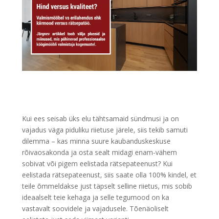
Kui ees seisab üks elu tähtsamaid sündmusi ja on
vajadus väga piduliku riietuse järele, siis tekib samuti
dilemma – kas minna suure kaubanduskeskuse
rõivaosakonda ja osta sealt midagi enam-vähem
sobivat või pigem eelistada rätsepateenust? Kui
eelistada rätsepateenust, siis saate olla 100% kindel, et
teile õmmeldakse just täpselt selline riietus, mis sobib
ideaalselt teie kehaga ja selle tegumood on ka
vastavalt soovidele ja vajadusele. Tõenäoliselt