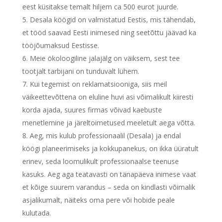
eest küsitakse temalt hiljem ca 500 eurot juurde.
Desala köögid on valmistatud Eestis, mis tähendab,
et tööd saavad Eesti inimesed ning seetõttu jäävad ka
tööjõumaksud Eestisse.
Meie ökoloogiline jalajälg on väiksem, sest tee
tootjalt tarbijani on tunduvalt lühem.
Kui tegemist on reklamatsiooniga, siis meil
väikeettevõttena on eluline huvi asi võimalikult kiiresti
korda ajada, suures firmas võivad kaebuste
menetlemine ja järeltoimetused meeletult aega võtta.
Aeg, mis kulub professionaalil (Desala) ja endal
köögi planeerimiseks ja kokkupanekus, on ikka üüratult
erinev, seda loomulikult professionaalse teenuse
kasuks. Aeg aga teatavasti on tänapäeva inimese vaat
et kõige suurem varandus – seda on kindlasti võimalik
asjalikumalt, näiteks oma pere või hobide peale
kulutada.