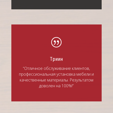
|
Тpиин
“Отличное обслуживание клиентов,
профессиональная установка мебели и
качественные материалы. Результатом
доволен на 100%!”